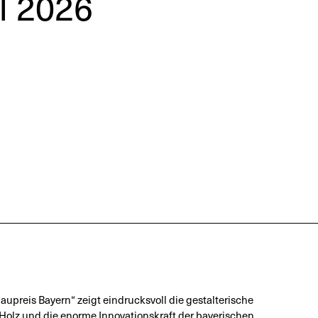
I 2026
upreis Bayern“ zeigt eindrucksvoll die gestalterische
 Holz und die enorme Innovationskraft der bayerischen